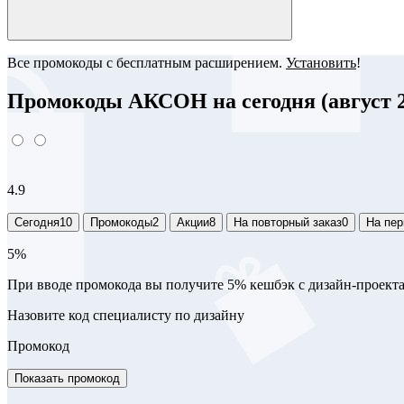
Все промокоды с бесплатным расширением.
Установить
!
Промокоды АКСОН на сегодня (август 2
4.9
Сегодня
10
Промокоды
2
Акции
8
На повторный заказ
0
На пер
5%
При вводе промокода вы получите 5% кешбэк с дизайн-проект
Назовите код специалисту по дизайну
Промокод
Показать промокод