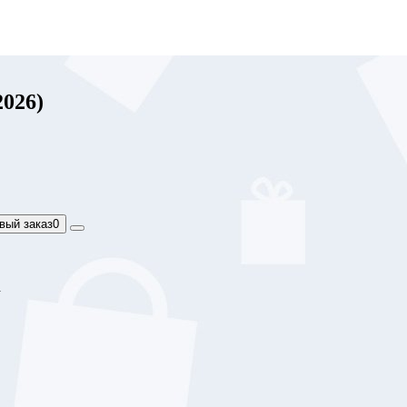
026)
вый заказ
0
а