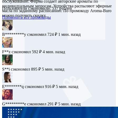
обслуживание. Фирма создает авторские ароматы по
индивидуальным запросам. Устройства распыляют эфирные
Пользователи сэкономили: 537 рублей
масла по заданному расписанию. По промокоду Aroma-Buro
можно получить скидку.
Применить все промокоды
B*********y
сэкономил 724 ₽
1 мин. назад
F**z
сэкономил 592 ₽
4 мин. назад
S**i
сэкономил 895 ₽
5 мин. назад
E********q
сэкономил 916 ₽
5 мин. назад
G*********e
сэкономил 291 ₽
5 мин. назад