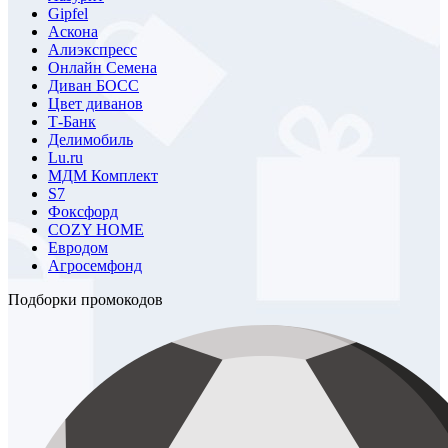
Gipfel
Аскона
Алиэкспресс
Онлайн Семена
Диван БОСС
Цвет диванов
Т-Банк
Делимобиль
Lu.ru
МДМ Комплект
S7
Фоксфорд
COZY HOME
Евродом
Агросемфонд
Подборки промокодов