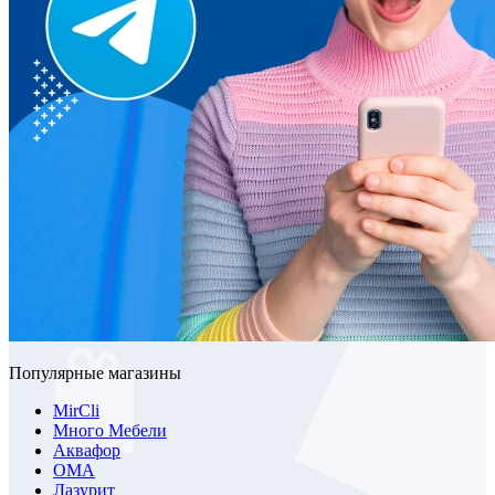
Популярные магазины
MirCli
Много Мебели
Аквафор
ОМА
Лазурит