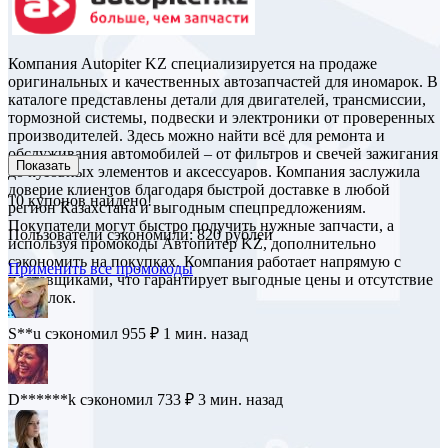
Компания Autopiter KZ специализируется на продаже
оригинальных и качественных автозапчастей для иномарок. В
каталоге представлены детали для двигателей, трансмиссии,
тормозной системы, подвески и электроники от проверенных
производителей. Здесь можно найти всё для ремонта и
обслуживания автомобилей – от фильтров и свечей зажигания
Показать
до кузовных элементов и аксессуаров. Компания заслужила
доверие клиентов благодаря быстрой доставке в любой
10
купонов найдено!
регион Казахстана и выгодным спецпредложениям.
Покупатели могут быстро получить нужные запчасти, а
Пользователи сэкономили: 820 рублей
используя промокоды Автопитер KZ, дополнительно
сэкономить на покупках. Компания работает напрямую с
Применить все промокоды
поставщиками, что гарантирует выгодные цены и отсутствие
подделок.
S**u
сэкономил 955 ₽
1 мин. назад
D******k
сэкономил 733 ₽
3 мин. назад