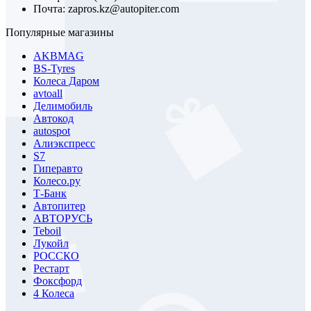
Почта: zapros.kz@autopiter.com
Популярные магазины
AKBMAG
BS-Tyres
Колеса Даром
avtoall
Делимобиль
Автокод
autospot
Алиэкспресс
S7
Гиперавто
Колесо.ру
Т-Банк
Автопитер
АВТОРУСЬ
Teboil
Лукойл
РОССКО
Рестарт
Фоксфорд
4 Колеса