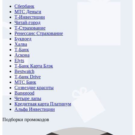
Сбербанк
МТС Деньги
Т-Инвестиции
Читай-город
Т-Страхование
Ренессанс Страхование
Буквоед
Халва
Т-Банк
Аскона
Elyts
Т-Банк Карта Блэк
Bestwatch
Т-банк Drive
МТС Банк
Созвездие красоты
Banggood
Четыре лапы
Кредитная карта Платинум
Альфа Инвестиции
Подборки промокодов