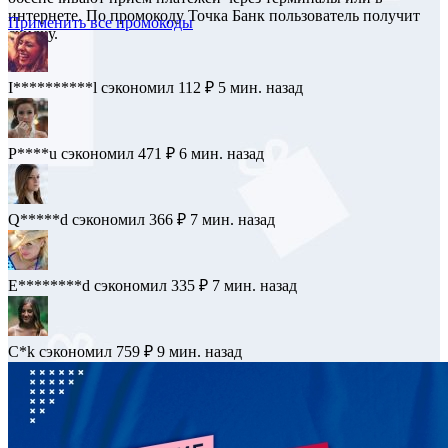
интернете. По промокоду Точка Банк пользователь получит
Применить все промокоды
скидку.
I**********l
сэкономил 112 ₽
5 мин. назад
P****u
сэкономил 471 ₽
6 мин. назад
Q*****d
сэкономил 366 ₽
7 мин. назад
E********d
сэкономил 335 ₽
7 мин. назад
C*k
сэкономил 759 ₽
9 мин. назад