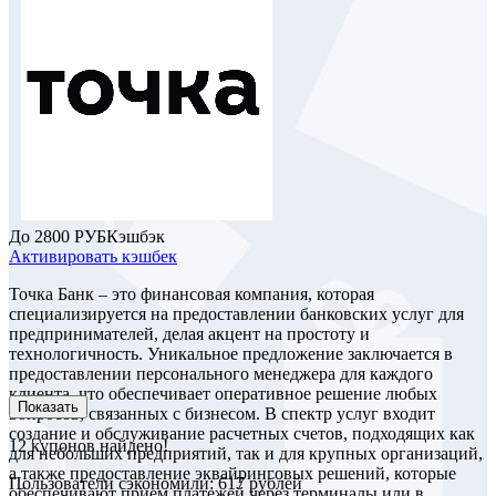
До 2800 РУБ
Кэшбэк
Активировать кэшбек
Точка Банк – это финансовая компания, которая
специализируется на предоставлении банковских услуг для
предпринимателей, делая акцент на простоту и
технологичность. Уникальное предложение заключается в
предоставлении персонального менеджера для каждого
клиента, что обеспечивает оперативное решение любых
Показать
вопросов, связанных с бизнесом. В спектр услуг входит
создание и обслуживание расчетных счетов, подходящих как
12
купонов найдено!
для небольших предприятий, так и для крупных организаций,
а также предоставление эквайринговых решений, которые
Пользователи сэкономили: 617 рублей
обеспечивают прием платежей через терминалы или в