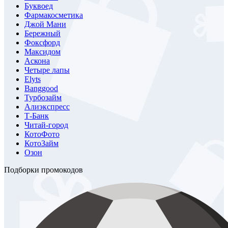
Буквоед
Фармакосметика
Джой Мани
Бережный
Фоксфорд
Максидом
Аскона
Четыре лапы
Elyts
Banggood
Турбозайм
Алиэкспресс
Т-Банк
Читай-город
КотоФото
КотоЗайм
Озон
Подборки промокодов