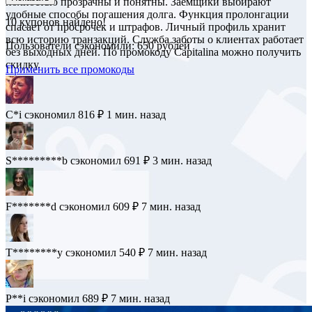
полностью прозрачны и понятны. Заемщики выбирают
удобные способы погашения долга. Функция пролонгации
10
купонов найдено!
спасает от просрочек и штрафов. Личный профиль хранит
всю историю транзакций. Служба заботы о клиентах работает
Пользователи сэкономили: 650 рублей
без выходных дней. По промокоду Capitalina можно получить
скидку.
Применить все промокоды
C*i
сэкономил 816 ₽
1 мин. назад
S*********b
сэкономил 691 ₽
3 мин. назад
F*******d
сэкономил 609 ₽
7 мин. назад
T********y
сэкономил 540 ₽
7 мин. назад
P**i
сэкономил 689 ₽
7 мин. назад