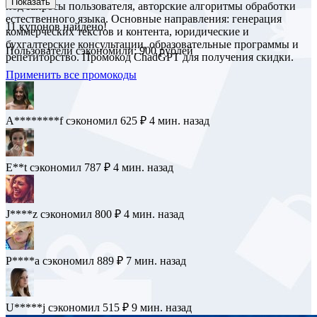
Показать
под запросы пользователя, авторские алгоритмы обработки
естественного языка. Основные направления: генерация
11
купонов найдено!
коммерческих текстов и контента, юридические и
бухгалтерские консультации, образовательные программы и
Пользователи сэкономили: 900 рублей
репетиторство. Промокод ChadGPT для получения скидки.
Применить все промокоды
A********f
сэкономил 625 ₽
4 мин. назад
E**t
сэкономил 787 ₽
4 мин. назад
J****z
сэкономил 800 ₽
4 мин. назад
P****a
сэкономил 889 ₽
7 мин. назад
U*****j
сэкономил 515 ₽
9 мин. назад