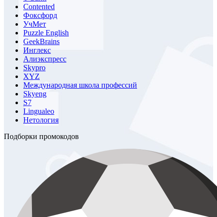
Contented
Фоксфорд
УчМет
Puzzle English
GeekBrains
Инглекс
Алиэкспресс
Skypro
XYZ
Международная школа профессий
Skyeng
S7
Lingualeo
Нетология
Подборки промокодов