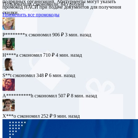
подрядных организаций. Абитуриенты могут указать
Пользователи сэкономили: 845 рублей
промокод НАСИ при подаче документов для получения
скидки.
Применить все промокоды
P********x
сэкономил 906 ₽
3 мин. назад
H****a
сэкономил 710 ₽
4 мин. назад
S**t
сэкономил 348 ₽
6 мин. назад
A**********h
сэкономил 507 ₽
8 мин. назад
X***o
сэкономил 252 ₽
9 мин. назад