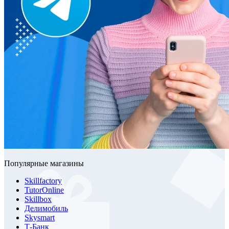
Популярные магазины
Skillfactory
TutorOnline
Skillbox
Делимобиль
Skysmart
Т-Банк