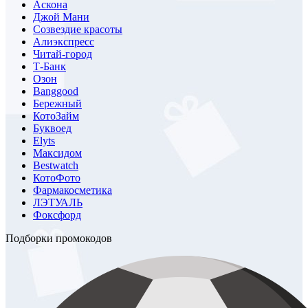
Аскона
Джой Мани
Созвездие красоты
Алиэкспресс
Читай-город
Т-Банк
Озон
Banggood
Бережный
КотоЗайм
Буквоед
Elyts
Максидом
Bestwatch
КотоФото
Фармакосметика
ЛЭТУАЛЬ
Фоксфорд
Подборки промокодов