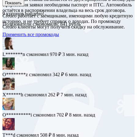
Показать
оформления заявки необходимы паспорт и ПТС. Автомобиль
остаётся в распоряжении владельца на весь срок договора.
9
купонов найдено!
Credeo работает с заёмщиками, имеющими любую кредитную
историю, и не требует справок о доходах. По промокоду
Пользователи сэкономили: 841 рубль
Credeo клиенты могут получить скидку на обслуживание.
Применить все промокоды
L*******n
сэкономил 970 ₽
3 мин. назад
O********z
сэкономил 342 ₽
6 мин. назад
X******h
сэкономил 262 ₽
7 мин. назад
O**********i
сэкономил 702 ₽
8 мин. назад
T***d
сэкономил 508 ₽
8 мин. назад