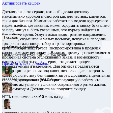
Активировать кэшбек
Достависта – это сервис, который сделал доставку
максимально удобной и быстрой как для частных клиентов,
так и для бизнеса. Компания работает по модели курьерского
маркетплейса, где заказчик может оформить заявку буквально
за пару минут и быть уверенным, что курьер найдется в
ближайшее время. Услуги охватывают разные направления:
Показать
доставка документов и малых посылок, покупка и передача
товаров из магазинов, забор и транспортировка
11
купонов найдено!
крупногабаритных грузов, экспресс-доставка в пределах
города и между регионами. Важным преимуществом является
Пользователи сэкономили: 964 рубля
прозрачная система отслеживания заказа и возможность
напрямую общаться с курьером, что делает процесс
Применить все промокоды
предсказуемым и надежным. Для бизнеса предлагаются
интеграции и решения под ключ, позволяющие выстроить
быструю логистику без лишних затрат. Достависта ценится за
скорость, доступные цены и круглосуточную работу, что
F**********n
сэкономил 173 ₽
1 мин. назад
особенно актуально в условиях современного ритма жизни.
По промокодам Достависта вы получите скидку.
J*******b
сэкономил 364 ₽
6 мин. назад