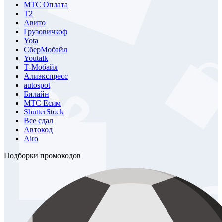
МТС Оплата
Т2
Авито
Грузовичкоф
Yota
СберМобайл
Youtalk
Т-Мобайл
Алиэкспресс
autospot
Билайн
МТС Есим
ShutterStock
Все сдал
Автокод
Airo
Подборки промокодов