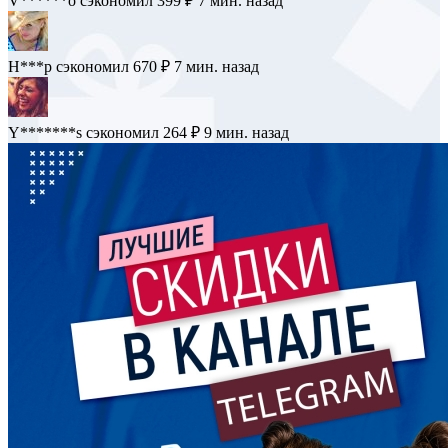
H**k
сэкономил 288 ₽
6 мин. назад
V******o
сэкономил 399 ₽
7 мин. назад
H***p
сэкономил 670 ₽
7 мин. назад