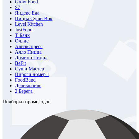
Grow Food
S7
Яндекс Еда
Пицца Суши Вок
Level Kitchen
JustFood
Т-Банк
Оллис
Алиэкспресс
Алло Пицца
Домино Пицца
BeFit
Суши Мастер
Пироги номер 1
FoodBand
Делимобиль
2 Берега
Подборки промокодов