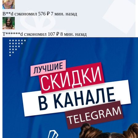
B**d
сэкономил 576 ₽
7 мин. назад
T******d
сэкономил 107 ₽
8 мин. назад