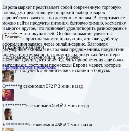
Европа маркет представляет собой современную торговую
площадку, предлагающую широкий выбор товаров
европейского качества по доступным ценам. В ассортименте
можно найти продукты питания, бытовую химию, косметику
и многое другое, что позволяет удовлетворить разнообразные
потребности покупателей. Особое внимание уделяется
Показать
свежести и оригинальности продукции, а также удобству
оформления заказов через онлайн-сервис. Благодаря
11
купонов найдено!
регулярным акциям и выгодным предложениям, покупатели
получают возможность экономить на покупках без потери
Пользователи сэкономили: 636 рублей
качества. Для тех, кто хочет сделать приобретения еще более
выгодными, доступны промокоды Европа маркет, которые
Применить все промокоды
помогут получить дополнительные скидки и бонусы.
O******g
сэкономил 572 ₽
3 мин. назад
T*********e
сэкономил 569 ₽
3 мин. назад
V**********u
сэкономил 458 ₽
7 мин. назад