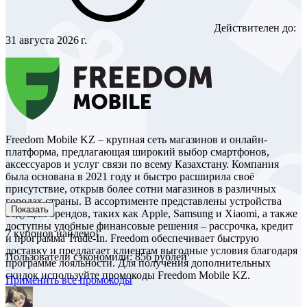
Действителен до:
31 августа 2026 г.
Freedom Mobile KZ – крупная сеть магазинов и онлайн-
платформа, предлагающая широкий выбор смартфонов,
аксессуаров и услуг связи по всему Казахстану. Компания
была основана в 2021 году и быстро расширила своё
присутствие, открыв более сотни магазинов в различных
городах страны. В ассортименте представлены устройства
Показать
ведущих брендов, таких как Apple, Samsung и Xiaomi, а также
доступны удобные финансовые решения – рассрочка, кредит
7
купонов найдено!
и программа Trade-In. Freedom обеспечивает быструю
доставку и предлагает клиентам выгодные условия благодаря
Пользователи сэкономили: 856 рублей
программе лояльности. Для получения дополнительных
скидок используйте промокоды Freedom Mobile KZ.
Применить все промокоды