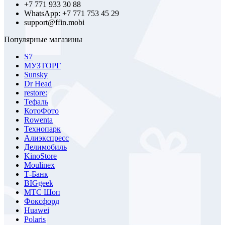
+7 771 933 30 88
WhatsApp: +7 771 753 45 29
support@ffin.mobi
Популярные магазины
S7
МУЗТОРГ
Sunsky
Dr Head
restore:
Тефаль
КотоФото
Rowenta
Технопарк
Алиэкспресс
Делимобиль
KinoStore
Moulinex
Т-Банк
BIGgeek
МТС Шоп
Фоксфорд
Huawei
Polaris