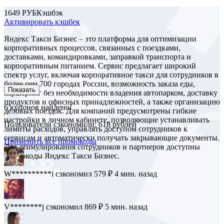
1649 РУБ
Кэшбэк
Активировать кэшбек
Яндекс Такси Бизнес – это платформа для оптимизации
корпоративных процессов, связанных с поездками,
доставками, командировками, заправкой транспорта и
корпоративным питанием. Сервис предлагает широкий
спектр услуг, включая корпоративное такси для сотрудников в
более чем 700 городах России, возможность заказа еды,
Показать
каршеринг без необходимости владения автопарком, доставку
продуктов и офисных принадлежностей, а также организацию
6
купонов найдено!
деловых поездок. Для компаний предусмотрены гибкие
настройки в личном кабинете, позволяющие устанавливать
Пользователи сэкономили: 618 рублей
лимиты расходов, управлять доступом сотрудников к
сервисам и автоматически получать закрывающие документы.
Применить все промокоды
Для стимулирования сотрудников и партнеров доступны
промокоды Яндекс Такси Бизнес.
W**********i
сэкономил 579 ₽
4 мин. назад
V********j
сэкономил 869 ₽
5 мин. назад