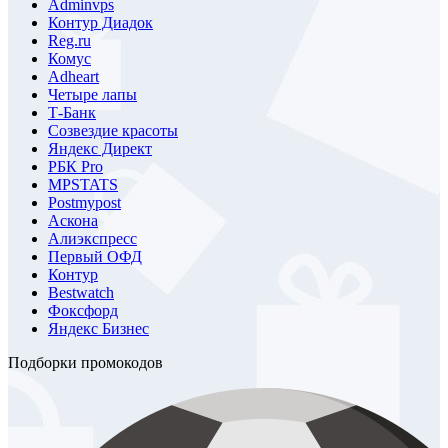
Adminvps
Контур Диадок
Reg.ru
Комус
Adheart
Четыре лапы
Т-Банк
Созвездие красоты
Яндекс Директ
РБК Pro
MPSTATS
Postmypost
Аскона
Алиэкспресс
Первый ОФД
Контур
Bestwatch
Фоксфорд
Яндекс Бизнес
Подборки промокодов