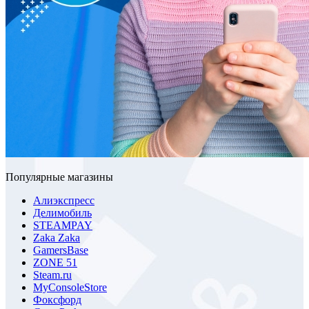
Популярные магазины
Алиэкспресс
Делимобиль
STEAMPAY
Zaka Zaka
GamersBase
ZONE 51
Steam.ru
MyConsoleStore
Фоксфорд