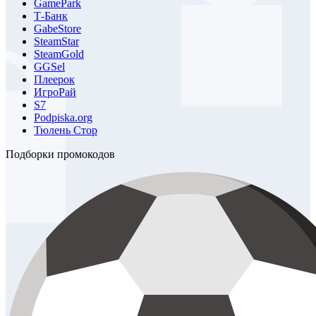
GamePark
Т-Банк
GabeStore
SteamStar
SteamGold
GGSel
Плеерок
ИгроРай
S7
Podpiska.org
Тюлень Стор
Подборки промокодов