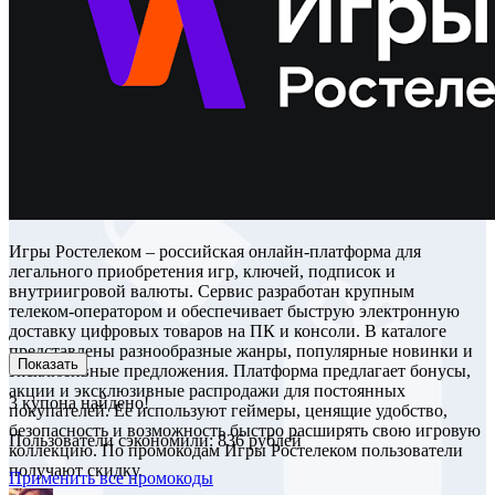
Игры Ростелеком – российская онлайн‑платформа для
легального приобретения игр, ключей, подписок и
внутриигровой валюты. Сервис разработан крупным
телеком‑оператором и обеспечивает быструю электронную
доставку цифровых товаров на ПК и консоли. В каталоге
представлены разнообразные жанры, популярные новинки и
Показать
эксклюзивные предложения. Платформа предлагает бонусы,
акции и эксклюзивные распродажи для постоянных
3
купона найдено!
покупателей. Ее используют геймеры, ценящие удобство,
безопасность и возможность быстро расширять свою игровую
Пользователи сэкономили: 836 рублей
коллекцию. По промокодам Игры Ростелеком пользователи
получают скидку.
Применить все промокоды