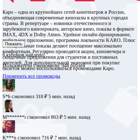
Каро – одна из крупнейших сетей кинотеатров в России,
объединяющая современные кинозалы в крупных городах
страны. В репертуаре – новинки отечественного и
зарубежного кинопроката, авторское кино, показы в формате
IMAX, 4DX и Dolby Atmos. Удобное онлайн-бронирование,
мобильное приложение, программа лояльности KARO. Плюс
Показать
и специальные показы делают посещение максимально
комфортным. Регулярно проводятся акции, киновечера и
6
купонов найдено!
скидочные предложения для студентов и постоянных
зрителей. Для дополнительной экономии при покупке
Пользователи сэкономили: 948 рублей
билетов можно воспользоваться промокодами Каро.
Применить все промокоды
S*b
сэкономил 318 ₽
5 мин. назад
M*******i
сэкономил 803 ₽
5 мин. назад
K***n
сэкономил 716 ₽
7 мин. назад