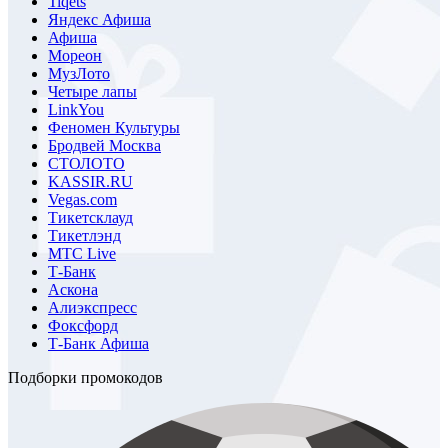
Tiqets
Яндекс Афиша
Афиша
Мореон
МузЛото
Четыре лапы
LinkYou
Феномен Культуры
Бродвей Москва
СТОЛОТО
KASSIR.RU
Vegas.com
Тикетсклауд
Тикетлэнд
МТС Live
Т-Банк
Аскона
Алиэкспресс
Фоксфорд
Т-Банк Афиша
Подборки промокодов