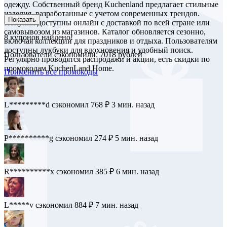
одежду. Собственный бренд Kuchenland предлагает стильные
изделия, разработанные с учетом современных трендов.
Показать
Покупки доступны онлайн с доставкой по всей стране или
самовывозом из магазинов. Каталог обновляется сезонно,
8
купонов найдено!
включая коллекции для праздников и отдыха. Пользователям
доступны лукбуки для вдохновения и удобный поиск.
Пользователи сэкономили: 7018 рублей
Регулярно проводятся распродажи и акции, есть скидки по
промокодам KuchenLand Home.
Применить все промокоды
Y***p
сэкономил 756 ₽
1 мин. назад
L*********d
сэкономил 768 ₽
3 мин. назад
P**********g
сэкономил 274 ₽
5 мин. назад
R**********x
сэкономил 385 ₽
6 мин. назад