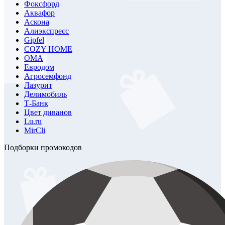
Фоксфорд
Аквафор
Аскона
Алиэкспресс
Gipfel
COZY HOME
ОМА
Евродом
Агросемфонд
Лазурит
Делимобиль
Т-Банк
Цвет диванов
Lu.ru
MirCli
Подборки промокодов