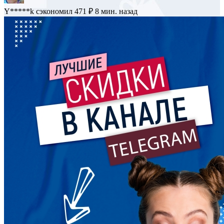
L*****v
сэкономил 884 ₽
7 мин. назад