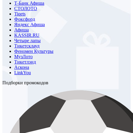
Т-Банк Афиша
СТОЛОТО
Tiqets
Фоксфорд
Яндекс Афиша
Афиша
KASSIR.RU
Четыре лапы
Тикетсклауд
Феномен Культуры
МузЛото
Тикетлэнд
Аскона
LinkYou
Подборки промокодов