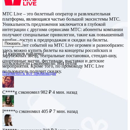
МТС Live – это билетный оператор и развлекательная
платформа, являющаяся частью большой экосистемы МТС.
Уникальность предложения заключается в глубокой
интеграции с другими сервисами МТС: абоненты компании
получают специальные привилегии, такие как повышенный
кешбэк, доступ к предпродажам и скидки на билеты.
Показать
Ассортимент событий на МТС Live огромен и разнообразен:
здесь можно купить билеты на концерты российских и
13
купонов найдено!
зарубежных звезд, театральные постановки, стендап-шоу,
спортивные матчи, фестивали, выставки и детские
Пользователи сэкономили: 864 рубля
мероприятия. Кроме того, по промокоду МТС Live
пользователь получит скидку.
Применить все промокоды
C****g
сэкономил 982 ₽
4 мин. назад
I*****o
сэкономил 405 ₽
7 мин. назад