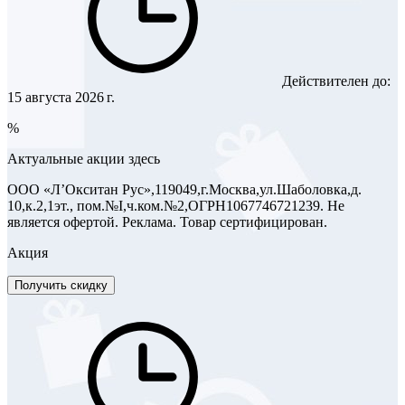
Действителен до:
15 августа 2026 г.
%
Актуальные акции здесь
ООО «Л’Окситан Рус»,119049,г.Москва,ул.Шаболовка,д.
10,к.2,1эт., пом.№I,ч.ком.№2,ОГРН1067746721239. Не
является офертой. Реклама. Товар сертифицирован.
Акция
Получить скидку