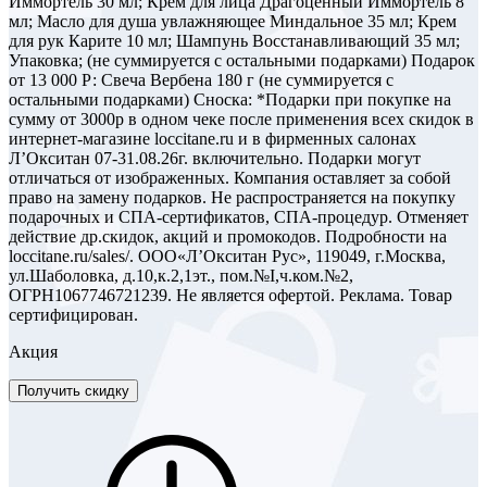
Иммортель 30 мл; Крем для лица Драгоценный Иммортель 8
мл; Масло для душа увлажняющее Миндальное 35 мл; Крем
для рук Карите 10 мл; Шампунь Восстанавливающий 35 мл;
Упаковка; (не суммируется с остальными подарками) Подарок
от 13 000 Р: Свеча Вербена 180 г (не суммируется с
остальными подарками) Сноска: *Подарки при покупке на
сумму от 3000р в одном чеке после применения всех скидок в
интернет-магазине loccitane.ru и в фирменных салонах
Л’Окситан 07-31.08.26г. включительно. Подарки могут
отличаться от изображенных. Компания оставляет за собой
право на замену подарков. Не распространяется на покупку
подарочных и СПА-сертификатов, СПА-процедур. Отменяет
действие др.скидок, акций и промокодов. Подробности на
loccitane.ru/sales/. ООО«Л’Окситан Рус», 119049, г.Москва,
ул.Шаболовка, д.10,к.2,1эт., пом.№I,ч.ком.№2,
ОГРН1067746721239. Не является офертой. Реклама. Товар
сертифицирован.
Акция
Получить скидку