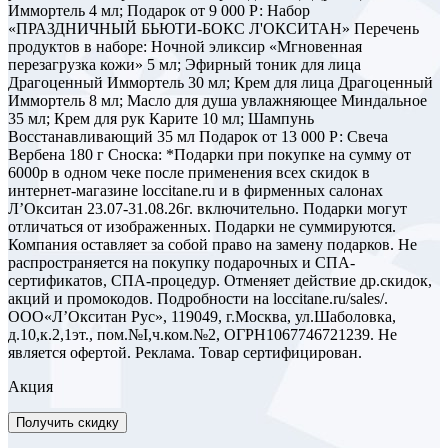
Иммортель 4 мл; Подарок от 9 000 Р: Набор
«ПРАЗДНИЧНЫЙ БЬЮТИ-БОКС Л'ОКСИТАН» Перечень
продуктов в наборе: Ночной эликсир «Мгновенная
перезагрузка кожи» 5 мл; Эфирный тоник для лица
Драгоценный Иммортель 30 мл; Крем для лица Драгоценный
Иммортель 8 мл; Масло для душа увлажняющее Миндальное
35 мл; Крем для рук Карите 10 мл; Шампунь
Восстанавливающий 35 мл Подарок от 13 000 Р: Свеча
Вербена 180 г Сноска: *Подарки при покупке на сумму от
6000р в одном чеке после применения всех скидок в
интернет-магазине loccitane.ru и в фирменных салонах
Л’Окситан 23.07-31.08.26г. включительно. Подарки могут
отличаться от изображенных. Подарки не суммируются.
Компания оставляет за собой право на замену подарков. Не
распространяется на покупку подарочных и СПА-
сертификатов, СПА-процедур. Отменяет действие др.скидок,
акций и промокодов. Подробности на loccitane.ru/sales/.
ООО«Л’Окситан Рус», 119049, г.Москва, ул.Шаболовка,
д.10,к.2,1эт., пом.№I,ч.ком.№2, ОГРН1067746721239. Не
является офертой. Реклама. Товар сертифицирован.
Акция
Получить скидку