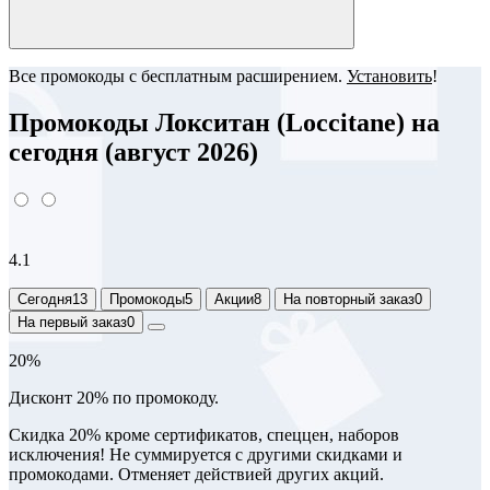
Все промокоды с бесплатным расширением.
Установить
!
Промокоды Локситан (Loccitane) на
сегодня (август 2026)
4.1
Сегодня
13
Промокоды
5
Акции
8
На повторный заказ
0
На первый заказ
0
20%
Дисконт 20% по промокоду.
Скидка 20% кроме сертификатов, спеццен, наборов
исключения! Не суммируется с другими скидками и
промокодами. Отменяет действией других акций.