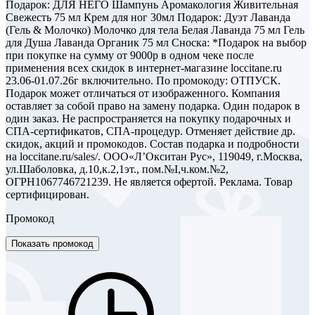
Подарок: ДЛЯ НЕГО Шампунь Аромакология Живительная
Свежесть 75 мл Крем для ног 30мл Подарок: Дуэт Лаванда
(Гель & Молочко) Молочко для тела Белая Лаванда 75 мл Гель
для Душа Лаванда Органик 75 мл Сноска: *Подарок на выбор
при покупке на сумму от 9000р в одном чеке после
применения всех скидок в интернет-магазине loccitane.ru
23.06-01.07.26г включительно. По промокоду: ОТПУСК.
Подарок может отличаться от изображенного. Компания
оставляет за собой право на замену подарка. Один подарок в
один заказ. Не распространяется на покупку подарочных и
СПА-сертификатов, СПА-процедур. Отменяет действие др.
скидок, акций и промокодов. Состав подарка и подробности
на loccitane.ru/sales/. ООО«Л’Окситан Рус», 119049, г.Москва,
ул.Шаболовка, д.10,к.2,1эт., пом.№I,ч.ком.№2,
ОГРН1067746721239. Не является офертой. Реклама. Товар
сертифицирован.
Промокод
Показать промокод