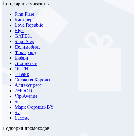
Популярные магазины
Finn Flare
Канцлер
Love Republic
Elyts
GATE31
SuperStep
Делимобиль
Фоксфорд
Бифри
GroupPrice
ОСТИН
Т-Банк
Снежная Королева
Алиэкспресс
2MOOD
Vip Avenue
Sela
Марк Формель BY
S7
Lacoste
Подборки промокодов