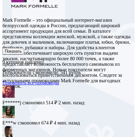
Mark Formelle – это официальный интернет-магазин
белорусской одежды в России, предлагающий широкий
ассортимент продукции для всей семьи. В каталоге
представлены коллекции женской, мужской, а также одежды
для девочек и мальчиков, включающие платья, юбки, брюки,
футболки, рубашки и наборы. Для удобства клиентов
Показать
компания обеспечивает широкую сеть пунктов выдачи
заказов, насчитывающую более 80 000 точек, а также
9
купонов найдено!
предоставляет возможность бесплатного самовывоза из
фирменных магазинов. Новые покупатели могут
Пользователи сэкономили: 541 рубль
воспользоваться приветственным дисконтом. Следите за
актуальными промокодами Mark Formelle для выгодных
Применить все промокоды
покупок.
F******j
сэкономил 514 ₽
2 мин. назад
E***w
сэкономил 674 ₽
4 мин. назад