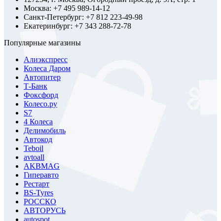
Москва: +7 495 989-14-12
Санкт-Петербург: +7 812 223-49-98
Екатеринбург: +7 343 288-72-78
Популярные магазины
Алиэкспресс
Колеса Даром
Автопитер
Т-Банк
Фоксфорд
Колесо.ру
S7
4 Колеса
Делимобиль
Автокод
Teboil
avtoall
AKBMAG
Гиперавто
Рестарт
BS-Tyres
РОССКО
АВТОРУСЬ
autospot