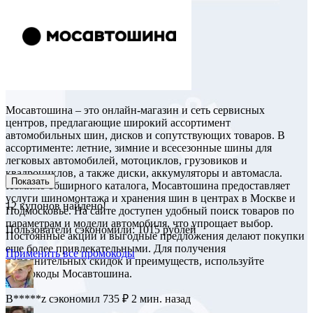
Мосавтошина – это онлайн-магазин и сеть сервисных
центров, предлагающие широкий ассортимент
автомобильных шин, дисков и сопутствующих товаров. В
ассортименте: летние, зимние и всесезонные шины для
легковых автомобилей, мотоциклов, грузовиков и
квадроциклов, а также диски, аккумуляторы и автомасла.
Показать
Помимо обширного каталога, Мосавтошина предоставляет
услуги шиномонтажа и хранения шин в центрах в Москве и
12
купонов найдено!
Подмосковье. На сайте доступен удобный поиск товаров по
параметрам и модели автомобиля, что упрощает выбор.
Пользователи сэкономили: 1015 рублей
Постоянные акции и выгодные предложения делают покупки
еще более привлекательными. Для получения
Применить все промокоды
дополнительных скидок и преимуществ, используйте
промокоды Мосавтошина.
B*****z
сэкономил 735 ₽
2 мин. назад