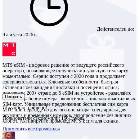
Действителен до:
9 августа 2026 г.
MTS eSIM - цифровое решение от ведущего российского
оператора, позволяющее получить виртуальную сим-карту
моментально. Сервис доступен с 2020 года и продолжает
совершенствоваться. Ключевые особенности: быстрая
активация без ожидания доставки и посещения офиса;
поддержка 200+ стран; до 5 eSIM на устройстве - разделяйте
Показать
личные и рабочие номера; экологично - никаких пластиковых
SIM-карт. Уникальные предложения: бесплатная сим карта
12
купонов найдено!
МТС при переходе из другого оператора, спецтарифы для
роуминга и временных номеров, автопродление без лишних
Пользователи сэкономили: 1661 рубль
хлопот. Активируйте промокод MTS Есим для скидки.
Применить все промокоды