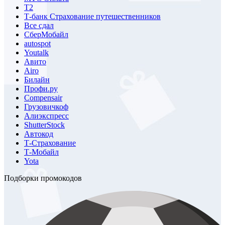
Т2
Т-банк Страхование путешественников
Все сдал
СберМобайл
autospot
Youtalk
Авито
Airo
Билайн
Профи.ру
Compensair
Грузовичкоф
Алиэкспресс
ShutterStock
Автокод
Т-Страхование
Т-Мобайл
Yota
Подборки промокодов