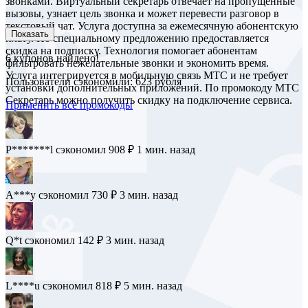
звонками. Виртуальный секретарь отвечает на пропущенные
вызовы, узнает цель звонка и может перевести разговор в
текстовый чат. Услуга доступна за ежемесячную абонентскую
Показать
плату. По специальному предложению предоставляется
скидка на подписку. Технология помогает абонентам
6
купонов найдено!
фильтровать нежелательные звонки и экономить время.
Услуга интегрируется в мобильную связь МТС и не требует
Пользователи сэкономили: 623 рубля
установки дополнительных приложений. По промокоду МТС
Секретарь можно получить скидку на подключение сервиса.
Применить все промокоды
P*******l
сэкономил 908 ₽
1 мин. назад
A***y
сэкономил 730 ₽
3 мин. назад
Q*t
сэкономил 142 ₽
3 мин. назад
L****u
сэкономил 818 ₽
5 мин. назад