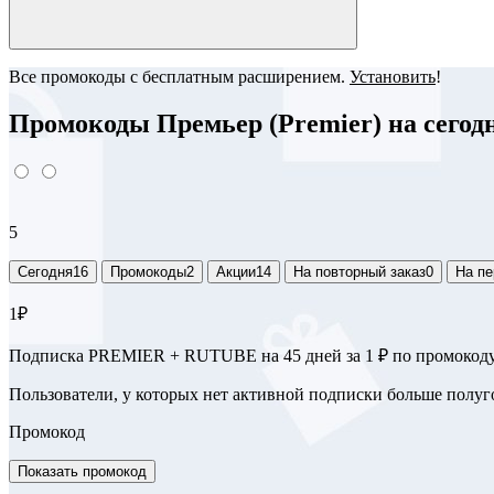
Все промокоды с бесплатным расширением.
Установить
!
Промокоды Премьер (Premier) на сегодн
5
Сегодня
16
Промокоды
2
Акции
14
На повторный заказ
0
На пе
1₽
Подписка PREMIER + RUTUBE на 45 дней за 1 ₽ по промокод
Пользователи, у которых нет активной подписки больше полуго
Промокод
Показать промокод