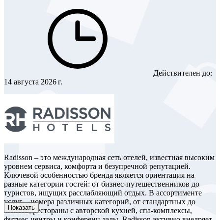
Действителен до:
14 августа 2026 г.
Radisson – это международная сеть отелей, известная высоким
уровнем сервиса, комфорта и безупречной репутацией.
Ключевой особенностью бренда является ориентация на
разные категории гостей: от бизнес-путешественников до
туристов, ищущих расслабляющий отдых. В ассортименте
услуг – номера различных категорий, от стандартных до
Показать
люксов, рестораны с авторской кухней, спа-комплексы,
фитнес-центры и конференц-залы. Radisson активно внедряет