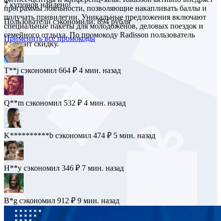
7
купонов найдено!
программы лояльности, позволяющие накапливать баллы и
получать привилегии. Уникальные предложения включают
Пользователи сэкономили: 894 рубля
специальные пакеты для молодожёнов, деловых поездок и
семейного отдыха. По промокоду Radisson пользователь
Применить все промокоды
получит скидку.
T**j
сэкономил 664 ₽
4 мин. назад
Q**m
сэкономил 532 ₽
4 мин. назад
K**********b
сэкономил 474 ₽
5 мин. назад
H**y
сэкономил 346 ₽
7 мин. назад
B*g
сэкономил 912 ₽
9 мин. назад