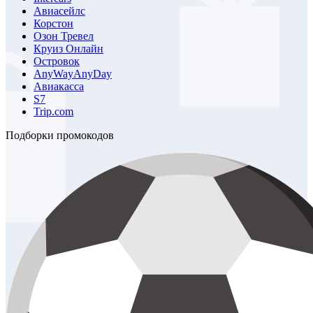
Авиасейлс
Корстон
Озон Тревел
Круиз Онлайн
Островок
AnyWayAnyDay
Авиакасса
S7
Trip.com
Подборки промокодов