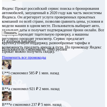
Яндекс Прокат российский сервис поиска и бронирования
автомобилей, запущенный в 2020 году как часть экосистемы
Яндекса. Он агрегирует услуги проверенных прокатных
компаний по всей стране, позволяя сравнить цены, условия и
модели машин в одном месте. Пользователь выбирает авто,
указывает даты и получает подтверждение брони онлайн. Все
Показать
партнёры проходят тщательную проверку, а машины
регулярно проходят техосмотр. Сервис предлагает
11
купонов найдено!
круглосуточную поддержку, разнообразные тарифы и
возможность продлить аренду в пути. По промокоду Яндекс
Пользователи сэкономили: 1080 рублей
Прокат можно получить скидку.
Применить все промокоды
U**l
сэкономил 585 ₽
1 мин. назад
R**a
сэкономил 921 ₽
2 мин. назад
B***e
сэкономил 237 ₽
5 мин. назад