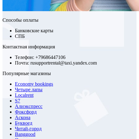
Способы оплаты
Банковские карты
СПБ
Контактная информация
Телефон: +79686447106
Почта: rusupportrental@taxi.yandex.com
Популярные магазины
Economy bookings
Четыре лапы
Localrent
S7
Алиэкспресс
Фоксфорд
Аскона
Буквоед
Читай-город
Banggood