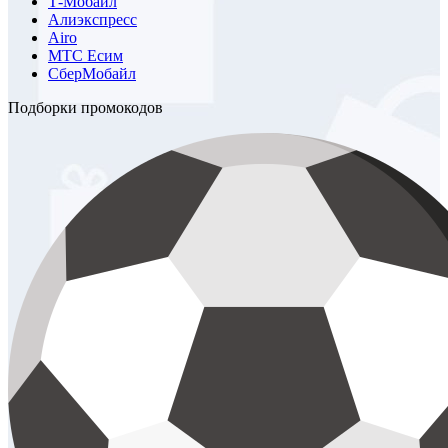
Т-Мобайл
Алиэкспресс
Airo
МТС Есим
СберМобайл
Подборки промокодов