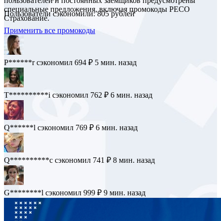
пользователей и постоянных заемщиков предусмотрены
специальные предложения, включая промокоды РЕСО
Пользователи сэкономили: 805 рублей
Страхование.
Применить все промокоды
P******r
сэкономил 694 ₽
5 мин. назад
T**********i
сэкономил 762 ₽
6 мин. назад
Q******l
сэкономил 769 ₽
6 мин. назад
Q**********c
сэкономил 741 ₽
8 мин. назад
G********l
сэкономил 999 ₽
9 мин. назад