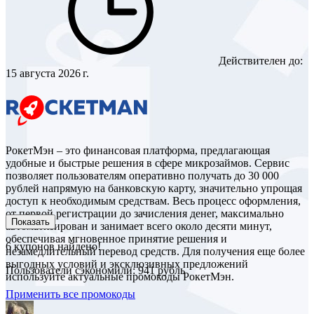
Действителен до:
15 августа 2026 г.
РокетМэн – это финансовая платформа, предлагающая
удобные и быстрые решения в сфере микрозаймов. Сервис
позволяет пользователям оперативно получать до 30 000
рублей напрямую на банковскую карту, значительно упрощая
доступ к необходимым средствам. Весь процесс оформления,
от первой регистрации до зачисления денег, максимально
Показать
автоматизирован и занимает всего около десяти минут,
обеспечивая мгновенное принятие решения и
6
купонов найдено!
незамедлительный перевод средств. Для получения еще более
выгодных условий и эксклюзивных предложений
Пользователи сэкономили: 941 рубль
используйте актуальные промокоды РокетМэн.
Применить все промокоды