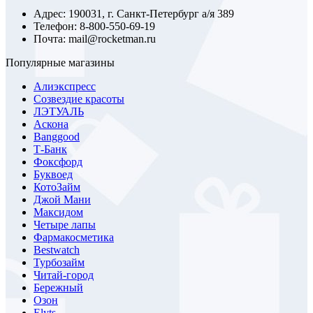
Адрес: 190031, г. Санкт-Петербург а/я 389
Телефон: 8-800-550-69-19
Почта: mail@rocketman.ru
Популярные магазины
Алиэкспресс
Созвездие красоты
ЛЭТУАЛЬ
Аскона
Banggood
Т-Банк
Фоксфорд
Буквоед
КотоЗайм
Джой Мани
Максидом
Четыре лапы
Фармакосметика
Bestwatch
Турбозайм
Читай-город
Бережный
Озон
Elyts