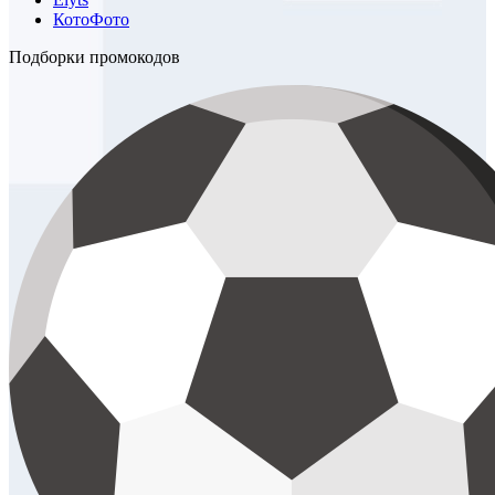
КотоФото
Подборки промокодов