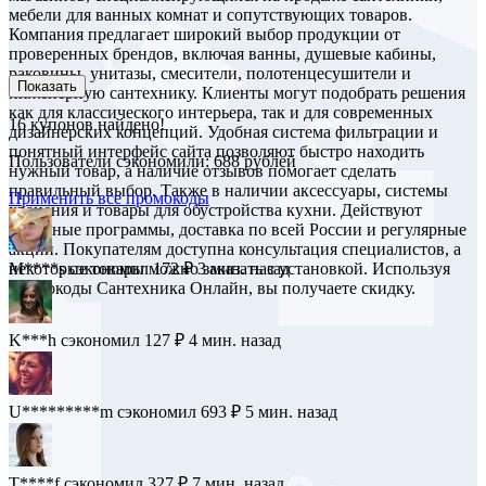
мебели для ванных комнат и сопутствующих товаров.
Компания предлагает широкий выбор продукции от
проверенных брендов, включая ванны, душевые кабины,
раковины, унитазы, смесители, полотенцесушители и
Показать
инженерную сантехнику. Клиенты могут подобрать решения
как для классического интерьера, так и для современных
16
купонов найдено!
дизайнерских концепций. Удобная система фильтрации и
понятный интерфейс сайта позволяют быстро находить
Пользователи сэкономили: 688 рублей
нужный товар, а наличие отзывов помогает сделать
правильный выбор. Также в наличии аксессуары, системы
Применить все промокоды
хранения и товары для обустройства кухни. Действуют
бонусные программы, доставка по всей России и регулярные
акции. Покупателям доступна консультация специалистов, а
некоторые товары можно заказать с установкой. Используя
M****s
сэкономил 172 ₽
3 мин. назад
промокоды Сантехника Онлайн, вы получаете скидку.
K***h
сэкономил 127 ₽
4 мин. назад
U*********m
сэкономил 693 ₽
5 мин. назад
T****f
сэкономил 327 ₽
7 мин. назад