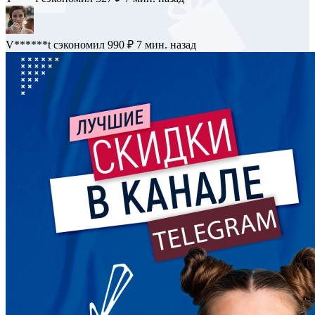
V******t
сэкономил 990 ₽
7 мин. назад