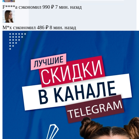
B******k
сэкономил 868 ₽
5 мин. назад
F****a
сэкономил 990 ₽
7 мин. назад