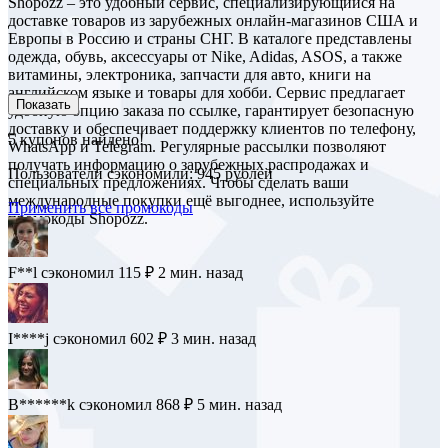
Shopozz – это удобный сервис, специализирующийся на
доставке товаров из зарубежных онлайн-магазинов США и
Европы в Россию и страны СНГ. В каталоге представлены
одежда, обувь, аксессуары от Nike, Adidas, ASOS, а также
витамины, электроника, запчасти для авто, книги на
английском языке и товары для хобби. Сервис предлагает
Показать
удобную опцию заказа по ссылке, гарантирует безопасную
доставку и обеспечивает поддержку клиентов по телефону,
5
купонов найдено!
WhatsApp и Telegram. Регулярные рассылки позволяют
получать информацию о зарубежных распродажах и
Пользователи сэкономили: 945 рублей
специальных предложениях. Чтобы сделать ваши
международные покупки ещё выгоднее, используйте
Применить все промокоды
промокоды Shopozz.
J********z
сэкономил 763 ₽
1 мин. назад
F**l
сэкономил 115 ₽
2 мин. назад
I****j
сэкономил 602 ₽
3 мин. назад