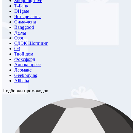
Shopping Live
Т-Банк
DHgate
Четыре лапы
Сима-ленд
Banggood
Джум
Озон
СДЭК Шоппинг
ОЗ
Твой дом
Фоксфорд
Алиэкспресс
Леомакс
Geekbuying
Alibaba
Подборки промокодов