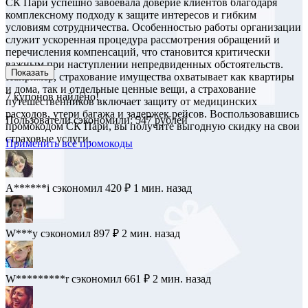
СК Пари успешно завоевала доверие клиентов благодаря
комплексному подходу к защите интересов и гибким
условиям сотрудничества. Особенностью работы организации
служит ускоренная процедура рассмотрения обращений и
перечисления компенсаций, что становится критически
важным при наступлении непредвиденных обстоятельств.
Показать
Например, страхование имущества охватывает как квартиры
и дома, так и отдельные ценные вещи, а страхование
7
купонов найдено!
путешественников включает защиту от медицинских
расходов, утери багажа и задержек рейсов. Воспользовавшись
Пользователи сэкономили: 547 рублей
промокодом СК Пари, вы получите выгодную скидку на свои
страховые услуги.
Применить все промокоды
A******i
сэкономил 420 ₽
1 мин. назад
W***y
сэкономил 897 ₽
2 мин. назад
W*********r
сэкономил 661 ₽
2 мин. назад