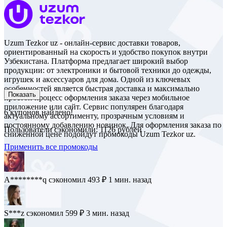
Uzum Tezkor uz - онлайн-сервис доставки товаров,
ориентированный на скорость и удобство покупок внутри
Узбекистана. Платформа предлагает широкий выбор
продукции: от электроники и бытовой техники до одежды,
игрушек и аксессуаров для дома. Одной из ключевых
особенностей является быстрая доставка и максимально
Показать
простой процесс оформления заказа через мобильное
приложение или сайт. Сервис популярен благодаря
6
купонов найдено!
актуальному ассортименту, прозрачным условиям и
постоянному добавлению новинок. Для оформления заказа по
Пользователи сэкономили: 1126 рублей
сниженной цене подойдут промокоды Uzum Tezkor uz.
Применить все промокоды
A********q
сэкономил 493 ₽
1 мин. назад
S***z
сэкономил 599 ₽
3 мин. назад