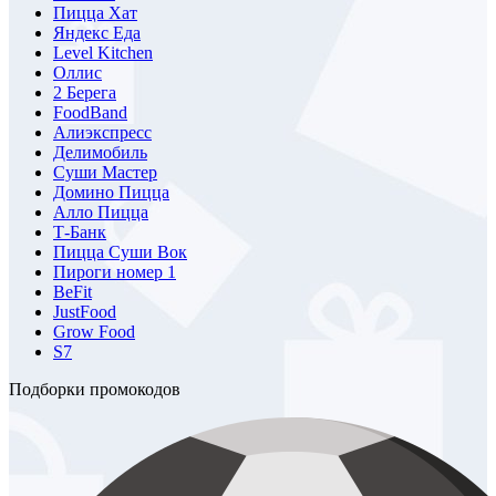
Пицца Хат
Яндекс Еда
Level Kitchen
Оллис
2 Берега
FoodBand
Алиэкспресс
Делимобиль
Суши Мастер
Домино Пицца
Алло Пицца
Т-Банк
Пицца Суши Вок
Пироги номер 1
BeFit
JustFood
Grow Food
S7
Подборки промокодов