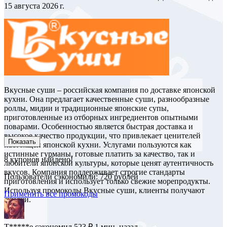
15 августа 2026 г.
Вкусные суши – российская компания по доставке японской
кухни. Она предлагает качественные суши, разнообразные
роллы, мидии и традиционные японские супы,
приготовленные из отборных ингредиентов опытными
поварами. Особенностью является быстрая доставка и
высокое качество продукции, что привлекает ценителей
Показать
настоящей японской кухни. Услугами пользуются как
истинные гурманы, готовые платить за качество, так и
8
купонов найдено!
любители японской культуры, которые ценят аутентичность
вкусов. Компания поддерживает строгие стандарты
Пользователи сэкономили: 720 рублей
приготовления и использует только свежие морепродукты.
Используя промокоды Вкусные суши, клиенты получают
Применить все промокоды
скидки.
D****e
сэкономил 811 ₽
1 мин. назад