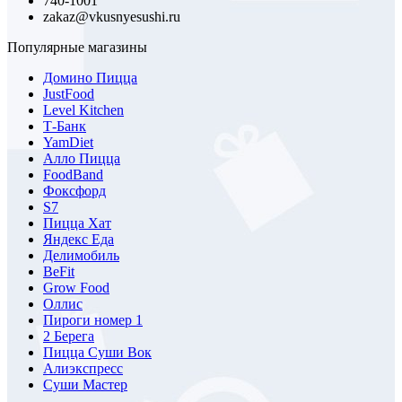
740-1001
zakaz@vkusnyesushi.ru
Популярные магазины
Домино Пицца
JustFood
Level Kitchen
Т-Банк
YamDiet
Алло Пицца
FoodBand
Фоксфорд
S7
Пицца Хат
Яндекс Еда
Делимобиль
BeFit
Grow Food
Оллис
Пироги номер 1
2 Берега
Пицца Суши Вок
Алиэкспресс
Суши Мастер