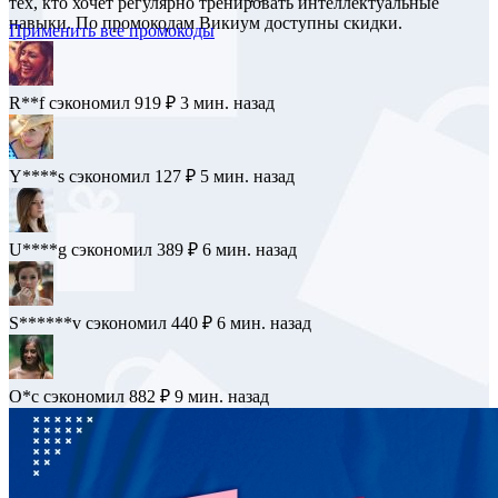
тех, кто хочет регулярно тренировать интеллектуальные
навыки. По промокодам Викиум доступны скидки.
Применить все промокоды
R**f
сэкономил 919 ₽
3 мин. назад
Y****s
сэкономил 127 ₽
5 мин. назад
U****g
сэкономил 389 ₽
6 мин. назад
S******v
сэкономил 440 ₽
6 мин. назад
O*c
сэкономил 882 ₽
9 мин. назад