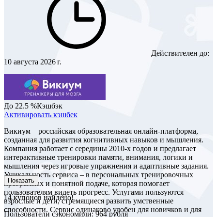
Действителен до:
10 августа 2026 г.
До 22.5 %
Кэшбэк
Активировать кэшбек
Викиум – российская образовательная онлайн‑платформа,
созданная для развития когнитивных навыков и мышления.
Компания работает с середины 2010‑х годов и предлагает
интерактивные тренировки памяти, внимания, логики и
мышления через игровые упражнения и адаптивные задания.
Уникальность сервиса – в персональных тренировочных
Показать
программах и понятной подаче, которая помогает
пользователям видеть прогресс. Услугами пользуются
14
купонов найдено!
взрослые и дети, стремящиеся развить умственные
способности. Сервис одинаково удобен для новичков и для
Пользователи сэкономили: 964 рубля