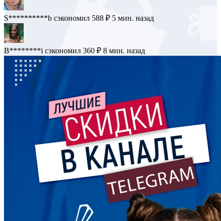
S**********b
сэкономил 588 ₽
5 мин. назад
B********i
сэкономил 360 ₽
8 мин. назад