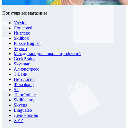
Популярные магазины
УчМет
Contented
Инглекс
Skillbox
Puzzle English
Skypro
Международная школа профессий
GeekBrains
Skysmart
Алиэкспресс
Т-Банк
Нетология
Фоксфорд
S7
TutorOnline
Skillfactory
Skyeng
Lingualeo
Делимобиль
XYZ