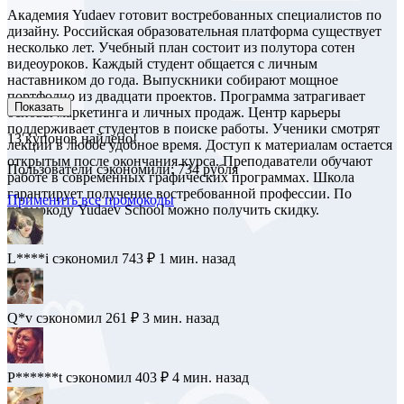
Академия Yudaev готовит востребованных специалистов по
дизайну. Российская образовательная платформа существует
несколько лет. Учебный план состоит из полутора сотен
видеоуроков. Каждый студент общается с личным
наставником до года. Выпускники собирают мощное
портфолио из двадцати проектов. Программа затрагивает
Показать
основы маркетинга и личных продаж. Центр карьеры
поддерживает студентов в поиске работы. Ученики смотрят
13
купонов найдено!
лекции в любое удобное время. Доступ к материалам остается
открытым после окончания курса. Преподаватели обучают
Пользователи сэкономили: 734 рубля
работе в современных графических программах. Школа
гарантирует получение востребованной профессии. По
Применить все промокоды
промокоду Yudaev School можно получить скидку.
L****i
сэкономил 743 ₽
1 мин. назад
Q*v
сэкономил 261 ₽
3 мин. назад
P******t
сэкономил 403 ₽
4 мин. назад