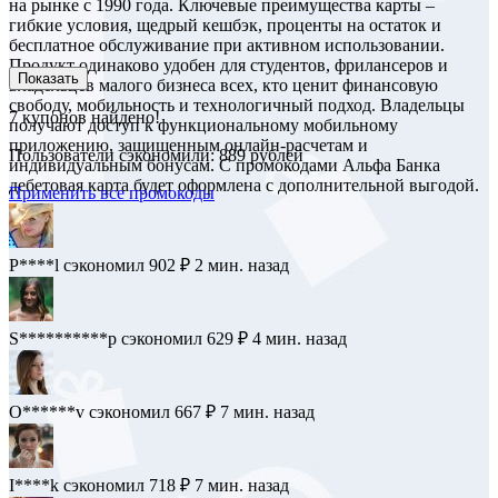
на рынке с 1990 года. Ключевые преимущества карты –
гибкие условия, щедрый кешбэк, проценты на остаток и
бесплатное обслуживание при активном использовании.
Продукт одинаково удобен для студентов, фрилансеров и
Показать
владельцев малого бизнеса всех, кто ценит финансовую
свободу, мобильность и технологичный подход. Владельцы
7
купонов найдено!
получают доступ к функциональному мобильному
приложению, защищенным онлайн-расчетам и
Пользователи сэкономили: 889 рублей
индивидуальным бонусам. С промокодами Альфа Банка
дебетовая карта будет оформлена с дополнительной выгодой.
Применить все промокоды
P****l
сэкономил 902 ₽
2 мин. назад
S**********p
сэкономил 629 ₽
4 мин. назад
O******v
сэкономил 667 ₽
7 мин. назад
I****k
сэкономил 718 ₽
7 мин. назад