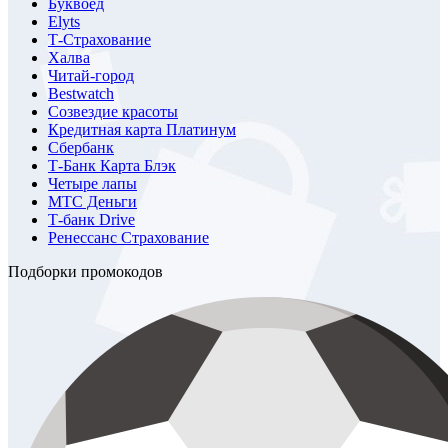
Буквоед
Elyts
Т-Страхование
Халва
Читай-город
Bestwatch
Созвездие красоты
Кредитная карта Платинум
Сбербанк
Т-Банк Карта Блэк
Четыре лапы
МТС Деньги
Т-банк Drive
Ренессанс Страхование
Подборки промокодов