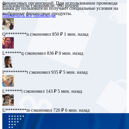
финансовых организаций. При использовании промокода
Пользователи сэкономили: 996 рублей
Банки.ру пользователи получают специальные условия на
выбранные финансовые продукты.
Применить все промокоды
Q*********u
сэкономил 850 ₽
1 мин. назад
L*******q
сэкономил 836 ₽
0 мин. назад
I**********t
сэкономил 935 ₽
5 мин. назад
L*******l
сэкономил 143 ₽
5 мин. назад
U*********m
сэкономил 720 ₽
6 мин. назад