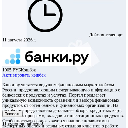
Действителен до:
11 августа 2026 г.
1905 РУБ
Кэшбэк
Активировать кэшбек
Банки.ру является ведущим финансовым маркетплейсом
России, предоставляющим исчерпывающую информацию о
банковских продуктах и услугах. Портал предлагает
уникальную возможность сравнения и выбора финансовых
продуктов от сотен банков и финансовых организаций. На
платформе представлены детальные обзоры кредитных карт,
Показать
ипотечных программ, вкладов и инвестиционных продуктов.
Особенностью сервиса является наличие независимых
11
купонов найдено!
экспертных оценок и реальных отзывов клиентов о работе