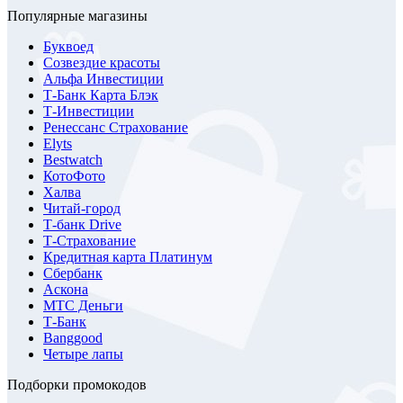
Популярные магазины
Буквоед
Созвездие красоты
Альфа Инвестиции
Т-Банк Карта Блэк
Т-Инвестиции
Ренессанс Страхование
Elyts
Bestwatch
КотоФото
Халва
Читай-город
Т-банк Drive
Т-Страхование
Кредитная карта Платинум
Сбербанк
Аскона
МТС Деньги
Т-Банк
Banggood
Четыре лапы
Подборки промокодов