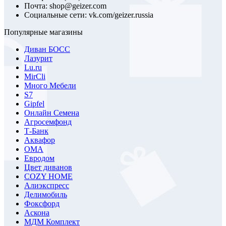
Почта: shop@geizer.com
Социальные сети: vk.com/geizer.russia
Популярные магазины
Диван БОСС
Лазурит
Lu.ru
MirCli
Много Мебели
S7
Gipfel
Онлайн Семена
Агросемфонд
Т-Банк
Аквафор
ОМА
Евродом
Цвет диванов
COZY HOME
Алиэкспресс
Делимобиль
Фоксфорд
Аскона
МДМ Комплект