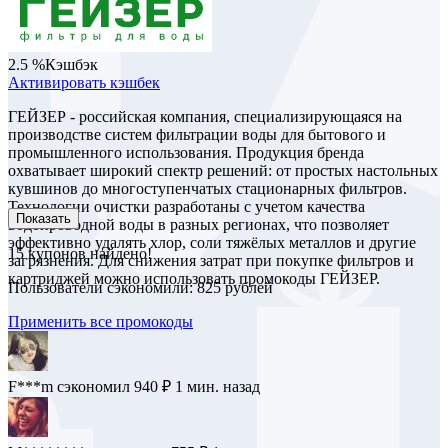
2.5 %
Кэшбэк
Активировать кэшбек
ГЕЙЗЕР - российская компания, специализирующаяся на
производстве систем фильтрации воды для бытового и
промышленного использования. Продукция бренда
охватывает широкий спектр решений: от простых настольных
кувшинов до многоступенчатых стационарных фильтров.
Технологии очистки разработаны с учетом качества
Показать
водопроводной воды в разных регионах, что позволяет
эффективно удалять хлор, соли тяжёлых металлов и другие
15
купонов найдено!
загрязнения. Для снижения затрат при покупке фильтров и
картриджей можно использовать промокоды ГЕЙЗЕР.
Пользователи сэкономили: 825 рублей
Применить все промокоды
F***m
сэкономил 940 ₽
1 мин. назад