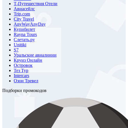
Т-Путешествия Отели
Авиасейлс
Trip.com
City Travel
AnyWayAnyDay
Купибилет
Rayna Tours
Слетать.ру
Unitiki
S7
Уральские авиалинии
Круиз Онлайн
Островок
Тез Тур
Intercars
Озон Тревел
Подборки промокодов