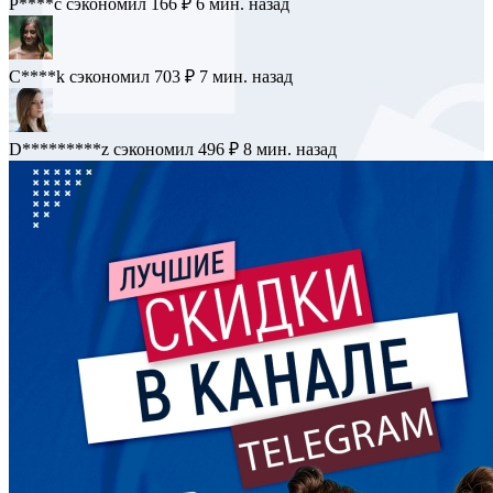
P****c
сэкономил 166 ₽
6 мин. назад
C****k
сэкономил 703 ₽
7 мин. назад
D*********z
сэкономил 496 ₽
8 мин. назад