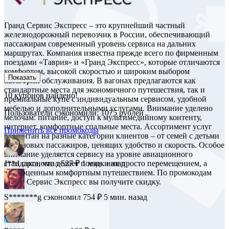
Гранд Сервис Экспресс – это крупнейший частный
железнодорожный перевозчик в России, обеспечивающий
пассажирам современный уровень сервиса на дальних
маршрутах. Компания известна прежде всего по фирменным
поездами «Таврия» и «Гранд Экспресс», которые отличаются
комфортом, высокой скоростью и широким выбором
Показать
категорий обслуживания. В вагонах предлагаются как
стандартные места для экономичного путешествия, так и
10
купонов найдено!
премиальные купе с индивидуальным сервисом, удобной
мебелью и дополнительными услугами. Внимание уделено
Пользователи сэкономили: 1075 рублей
мелочам: питание, доступ к мультимедийному контенту,
интернет, комфортные спальные места. Ассортимент услуг
Применить все промокоды
рассчитан на разные категории клиентов – от семей с детьми
до деловых пассажиров, ценящих удобство и скорость. Особое
внимание уделяется сервису на уровне авиационного
стандарта, что делает поездки не просто перемещением, а
J**d
сэкономил 527 ₽
1 мин. назад
полноценным комфортным путешествием. По промокодам
Гранд Сервис Экспресс вы получите скидку.
S*******g
сэкономил 754 ₽
5 мин. назад