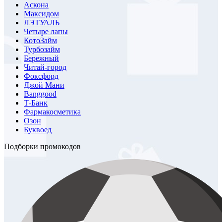
Аскона
Максидом
ЛЭТУАЛЬ
Четыре лапы
КотоЗайм
Турбозайм
Бережный
Читай-город
Фоксфорд
Джой Мани
Banggood
Т-Банк
Фармакосметика
Озон
Буквоед
Подборки промокодов