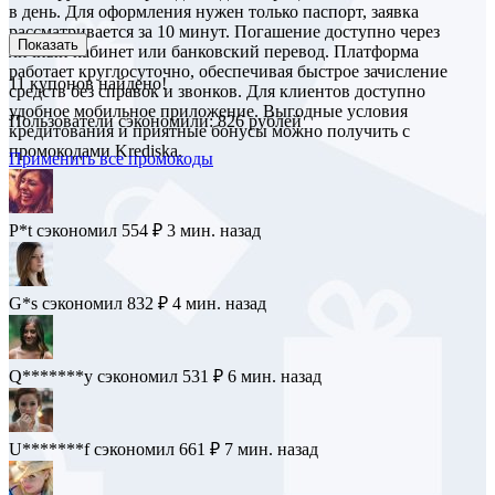
в день. Для оформления нужен только паспорт, заявка
рассматривается за 10 минут. Погашение доступно через
Показать
личный кабинет или банковский перевод. Платформа
работает круглосуточно, обеспечивая быстрое зачисление
11
купонов найдено!
средств без справок и звонков. Для клиентов доступно
удобное мобильное приложение. Выгодные условия
Пользователи сэкономили: 826 рублей
кредитования и приятные бонусы можно получить с
промокодами Krediska.
Применить все промокоды
P*t
сэкономил 554 ₽
3 мин. назад
G*s
сэкономил 832 ₽
4 мин. назад
Q*******y
сэкономил 531 ₽
6 мин. назад
U*******f
сэкономил 661 ₽
7 мин. назад