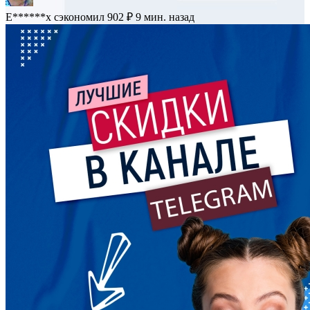
E******x
сэкономил 902 ₽
9 мин. назад