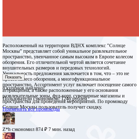
Расположенный на территории ВДНХ комплекс "Солнце
Москвы" представляет собой уникальное развлекательное
пространство, увенчанное самым высоким в Европе колесом
обозрения. Его отличительной чертой является сочетание
внушительных размеров и передовых технологий.
Уникальность предложения заключается в том, что – это не
Показать
просто колесо обозрения, а многофункциональное
пространство. Ассортимент услуг включает посещение самого
8
купонов найдено!
аттракциона, а также расположенные у его основания
развлекательные зоны, фуд-корт, сувенирные магазины и
Пользователи сэкономили: 1246 рублей
пространства для проведения мероприятий. По промокоду
Солнце Москвы пользователь получит скидку.
Применить все промокоды
Z*h
сэкономил 874 ₽
7 мин. назад