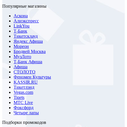
Популярные магазины
Аскона
Алиэкспресс
LinkYou
Т-Банк
Тикетсклауд
Яндекс Афиша
Мореон
Бродвей Москва
МузЛото
Т-Банк Афиша
Афиша
СТОЛОТО
Феномен Культуры
KASSIR.RU
Тикетлэнд
Vegas.com
Tiqets
МТС Live
Фоксфорд
Четыре лапы
Подборки промокодов