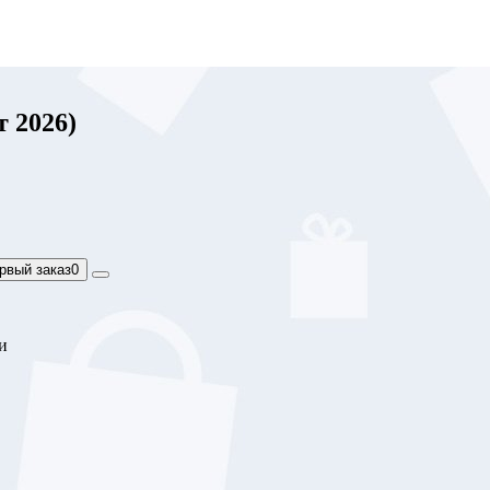
 2026)
рвый заказ
0
и