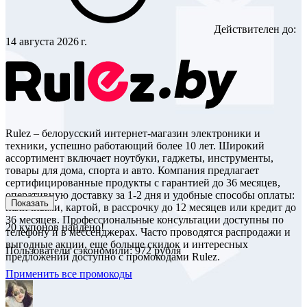
Действителен до:
14 августа 2026 г.
Rulez – белорусский интернет-магазин электроники и
техники, успешно работающий более 10 лет. Широкий
ассортимент включает ноутбуки, гаджеты, инструменты,
товары для дома, спорта и авто. Компания предлагает
сертифицированные продукты с гарантией до 36 месяцев,
оперативную доставку за 1-2 дня и удобные способы оплаты:
Показать
наличными, картой, в рассрочку до 12 месяцев или кредит до
36 месяцев. Профессиональные консультации доступны по
20
купонов найдено!
телефону и в мессенджерах. Часто проводятся распродажи и
выгодные акции, еще больше скидок и интересных
Пользователи сэкономили: 972 рубля
предложений доступно с промокодами Rulez.
Применить все промокоды