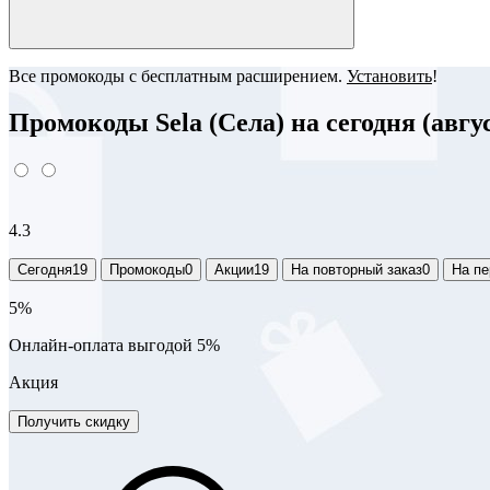
Все промокоды с бесплатным расширением.
Установить
!
Промокоды Sela (Села) на сегодня (авгус
4.3
Сегодня
19
Промокоды
0
Акции
19
На повторный заказ
0
На пе
5%
Онлайн-оплата выгодой 5%
Акция
Получить скидку