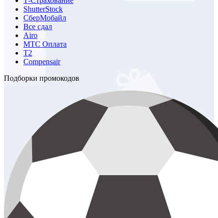
Т-Страхование
ShutterStock
СберМобайл
Все сдал
Airo
МТС Оплата
Т2
Compensair
Подборки промокодов