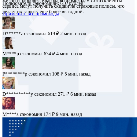
жизни и здоровья. Благодаря промокодам Согаз клиенты
Пользователи сэкономили: 610 рублей
сервиса могут получить скидки на страховые полисы, что
делает их защиту еще более выгодной.
Применить все промокоды
S***d
сэкономил 818 ₽
1 мин. назад
D******z
сэкономил 619 ₽
2 мин. назад
M****p
сэкономил 634 ₽
4 мин. назад
P********p
сэкономил 108 ₽
5 мин. назад
D**********y
сэкономил 271 ₽
6 мин. назад