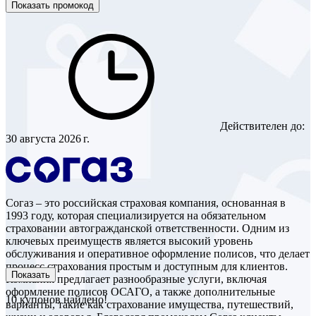
Показать промокод
Действителен до:
30 августа 2026 г.
Согаз – это российская страховая компания, основанная в
1993 году, которая специализируется на обязательном
страховании автогражданской ответственности. Одним из
ключевых преимуществ является высокий уровень
обслуживания и оперативное оформление полисов, что делает
процесс страхования простым и доступным для клиентов.
Показать
Компания предлагает разнообразные услуги, включая
оформление полисов ОСАГО, а также дополнительные
10
купонов найдено!
варианты, такие как страхование имущества, путешествий,