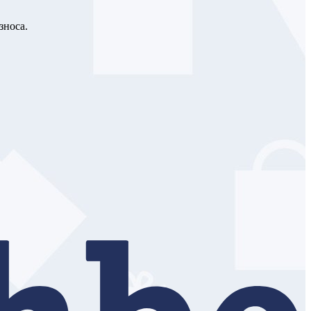
зноса.