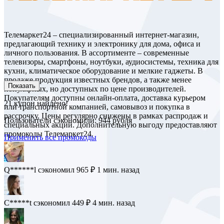
Телемаркет24 – специализированный интернет-магазин,
предлагающий технику и электронику для дома, офиса и
личного пользования. В ассортименте – современные
телевизоры, смартфоны, ноутбуки, аудиосистемы, техника для
кухни, климатическое оборудование и мелкие гаджеты. В
продаже продукция известных брендов, а также менее
Показать
популярных, но доступных по цене производителей.
Покупателям доступны онлайн-оплата, доставка курьером
21
купон найдено!
или транспортной компанией, самовывоз и покупка в
рассрочку. Цены регулярно снижены в рамках распродаж и
Пользователи сэкономили: 944 рубля
специальных акций. Дополнительную выгоду предоставляют
промокоды Телемаркет24.
Применить все промокоды
C*******w
сэкономил 890 ₽
1 мин. назад
Q******l
сэкономил 965 ₽
1 мин. назад