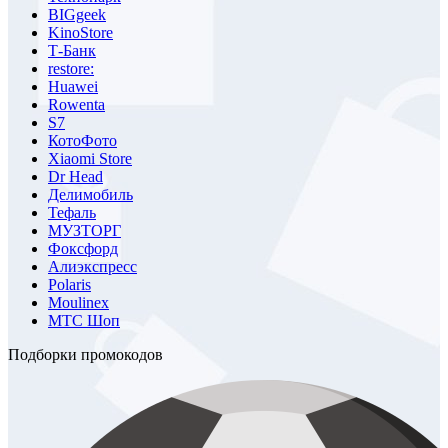
BIGgeek
KinoStore
Т-Банк
restore:
Huawei
Rowenta
S7
КотоФото
Xiaomi Store
Dr Head
Делимобиль
Тефаль
МУЗТОРГ
Фоксфорд
Алиэкспресс
Polaris
Moulinex
МТС Шоп
Подборки промокодов