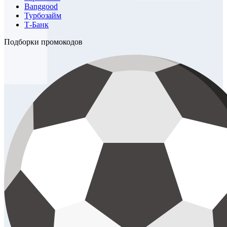
Banggood
Турбозайм
Т-Банк
Подборки промокодов