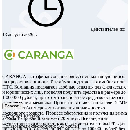
Действителен до:
13 августа 2026 г.
CARANGA – это финансовый сервис, специализирующийся
на предоставлении онлайн-займов под залог автомобиля или
ПТС. Компания предлагает удобные решения для физических
и юридических лиц, позволяя получить средства в размере до
1 000 000 рублей, при этом транспортное средство остается в
распоряжении заемщика. Процентная ставка составляет 2.74%
Показать
в месяц с гибким сроком погашения возможностью
досрочного возврата. Процесс оформления и получения займа
6
купонов найдено!
автоматизирован и занимает 20 минут. Все операции
осуществляются в соответствии с законодательством РФ. Для
Пользователи сэкономили: 560 рублей
новых клиентов доступен первый заём до 100 000 рублей без