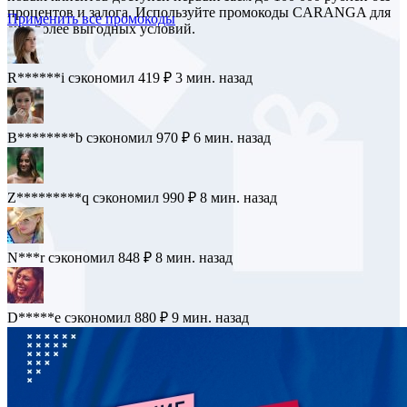
процентов и залога. Используйте промокоды CARANGA для
Применить все промокоды
еще более выгодных условий.
V***g
сэкономил 951 ₽
1 мин. назад
R******i
сэкономил 419 ₽
3 мин. назад
B********b
сэкономил 970 ₽
6 мин. назад
Z*********q
сэкономил 990 ₽
8 мин. назад
N***r
сэкономил 848 ₽
8 мин. назад