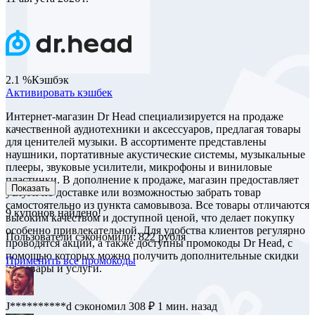
2.1 %
Кэшбэк
Активировать кэшбек
Интернет-магазин Dr Head специализируется на продаже
качественной аудиотехники и аксессуаров, предлагая товары
для ценителей музыки. В ассортименте представлены
наушники, портативные акустические системы, музыкальные
плееры, звуковые усилители, микрофоны и виниловые
пластинки. В дополнение к продаже, магазин предоставляет
Показать
услуги по доставке или возможностью забрать товар
самостоятельно из пункта самовывоза. Все товары отличаются
9
купонов найдено!
высоким качеством и доступной ценой, что делает покупку
особенно привлекательной. Для удобства клиентов регулярно
Пользователи сэкономили: 822 рубля
проводятся акции, а также доступны промокоды Dr Head, с
помощью которых можно получить дополнительные скидки
Применить все промокоды
на товары и услуги.
R****t
сэкономил 825 ₽
1 мин. назад