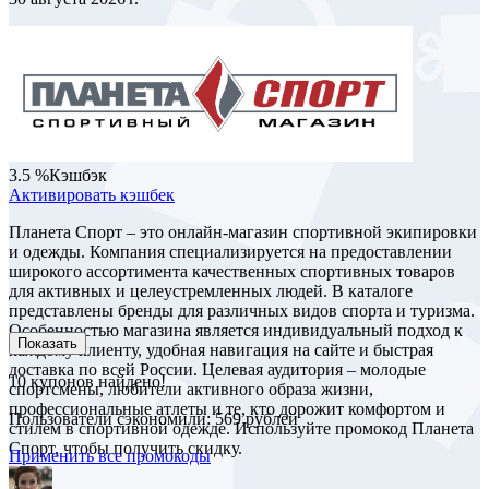
3.5 %
Кэшбэк
Активировать кэшбек
Планета Спорт – это онлайн-магазин спортивной экипировки
и одежды. Компания специализируется на предоставлении
широкого ассортимента качественных спортивных товаров
для активных и целеустремленных людей. В каталоге
представлены бренды для различных видов спорта и туризма.
Особенностью магазина является индивидуальный подход к
Показать
каждому клиенту, удобная навигация на сайте и быстрая
доставка по всей России. Целевая аудитория – молодые
10
купонов найдено!
спортсмены, любители активного образа жизни,
профессиональные атлеты и те, кто дорожит комфортом и
Пользователи сэкономили: 569 рублей
стилем в спортивной одежде. Используйте промокод Планета
Спорт, чтобы получить скидку.
Применить все промокоды