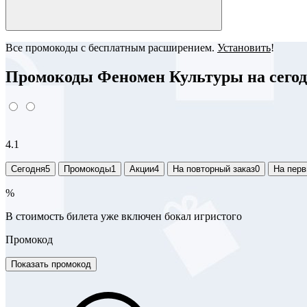
Все промокоды с бесплатным расширением.
Установить
!
Промокоды Феномен Культуры на сегодн
4.1
Сегодня
5
Промокоды
1
Акции
4
На повторный заказ
0
На перв
%
В стоимость билета уже включен бокал игристого
Промокод
Показать промокод