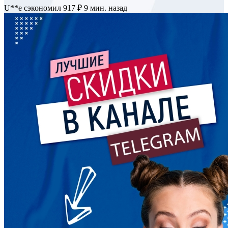
M******u
сэкономил 640 ₽
8 мин. назад