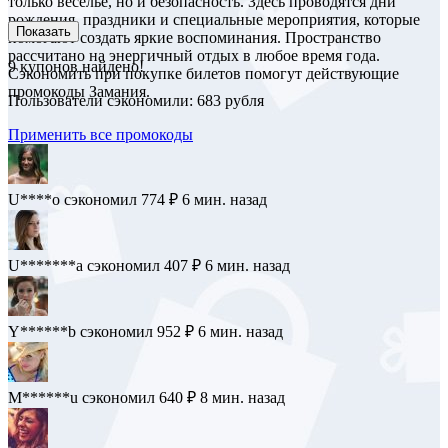
только веселье, но и безопасность. Здесь проводятся дни
рождения, праздники и специальные мероприятия, которые
Показать
помогают создать яркие воспоминания. Пространство
рассчитано на энергичный отдых в любое время года.
9
купонов найдено!
Сэкономить при покупке билетов помогут действующие
промокоды Замания.
Пользователи сэкономили: 683 рубля
Применить все промокоды
B**********w
сэкономил 884 ₽
1 мин. назад
U****o
сэкономил 774 ₽
6 мин. назад
U*******a
сэкономил 407 ₽
6 мин. назад
Y******b
сэкономил 952 ₽
6 мин. назад