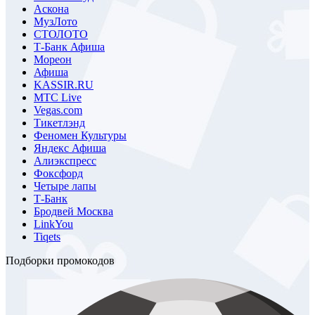
Аскона
МузЛото
СТОЛОТО
Т-Банк Афиша
Мореон
Афиша
KASSIR.RU
МТС Live
Vegas.com
Тикетлэнд
Феномен Культуры
Яндекс Афиша
Алиэкспресс
Фоксфорд
Четыре лапы
Т-Банк
Бродвей Москва
LinkYou
Tiqets
Подборки промокодов